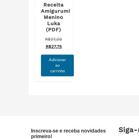
Receita
Amigurumi
Menino
Luka
(PDF)
O
R$
37,00
O
preço
R$
27,75
preço
original
Adicionar
atual
era:
ao
é:
R$37,00.
carrinho
R$27,75.
Siga-
Inscreva-se e receba novidades
primeiro!